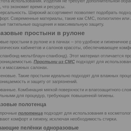
тота использования. Изделия не требуют дополнительной обра
, что экономит время и ресурсы.
ерсальность. Широкий ассортимент позволяет подобрать подх
орт. Современные материалы, такие как СМС, полиэтилен или
ные тактильные ощущения и максимальную защиту.
азовые простыни в рулоне
вые простыни в рулоне и в пачках – это удобное и гигиеничное
огических кабинетов и салонов красоты, обеспечивающее комфо
спанбонд-мельтблаун-спанбонд). Этот материал отличается пр
роницаемостью.
Простыни из СМС
подходят для использован
х и массажных салонах.
еновые. Такие простыни идеально подходят для влажных проце
оницаемость и защиту от загрязнений.
ванные. Комбинация мягкой поверхности и влагозащитного сло
льными для процедур, требующих повышенной гигиены.
зовые полотенца
 прочные
полотенца
подходят для использования в косметолог
вают комфорт и гигиену, исключая необходимость стирки.
ающие пелёнки одноразовые