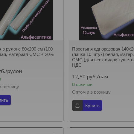
 в рулоне 80х200 см (100
Простыня одноразовая 140х2
лая, материал СМС + 20%
(пачка 10 штук) белая, матер
СМС (для всех видов кушето
НДС
уб.
/рулон
12,50
руб.
/пач
и
В наличии
в розницу
Оптом и в розницу
пить
Купить