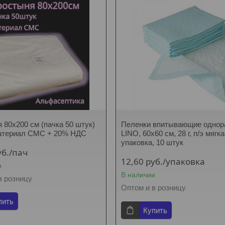
 80х200 см (пачка 50 штук)
Пеленки впитывающие однор
материал СМС + 20% НДС
LINO, 60х60 см, 28 г, п/э мягк
упаковка, 10 штук
уб.
/пач
12,60
руб.
/упаковка
и
В наличии
в розницу
Оптом и в розницу
пить
Купить