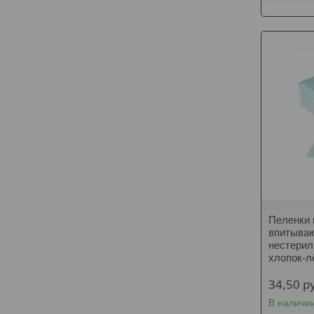
Пеленки
впитыва
нестерил
хлопок-л
34,50
р
В наличи