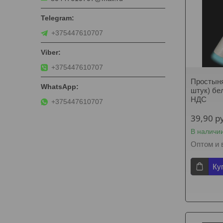
+375447610707
+375447610707
Простыня
штук) бе
НДС
+375447610707
39,90
р
В наличи
Оптом и 
Ку