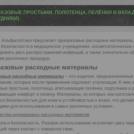
АЗОВЫЕ ПРОСТЫНИ, ПОЛОТЕНЦА, ПЕЛЁНКИ И ВКЛ
УДНИКИ)
 Альфасептика предлагает одноразовые расходные материалы,
и безопасности в медицинских учреждениях, косметологических 
ровать риск распространения инфекций, а также значительно об
ия различных процедур.
азовые расходные материалы
овые расходные материалы
– это изделия, предназначенные
вания, которые после применения подлежат утилизации. К ним 
вые простыни, полотенца, впитывающие пелёнки, подгузники и д
вающие комфорт и гигиену. Материалы, из которых они изготовл
ся безопасностью для кожи и устойчивостью к влаге, что делае
ими для использования в самых различных условиях.
ства одноразовых расходных материалов
ена и безопасность. Разовое использование исключает риск пе
ий через контакт с поверхностями.