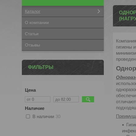
Каталог
ОДНОР
(НАГР
О компании
Статьи
Компания
Отзывы
гигиены 
минимизи
проведен
ФИЛЬТРЫ
Однор
Однораз
использо
одноразо
Цена
обеспечи
отличают
подходящ
Наличие
Преимуще
В наличии
30
Гиги
инфекц