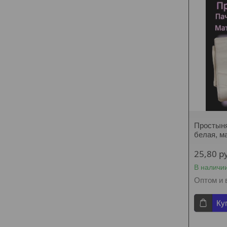
Простыня
белая, 
25,80
р
В наличи
Оптом и 
Ку