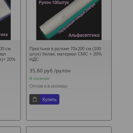
00 см
Простыня в рулоне 70х200 см (100
иал
штук) белая, материал СМС + 20%
к)+ 20%
НДС
35,80
руб.
/рулон
В наличии
Оптом и в розницу
Купить