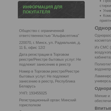
Прос
стирки
ИНФОРМАЦИЯ ДЛЯ
Унив
ПОКУПАТЕЛЯ
Комф
прият
Однор
Общество с ограниченной
Одноразо
ответственностью "Альфасептика"
косметол
220070, г. Минск, ул. Радиальная, д.
Из СМС (
11 Б, офис 12/2
воздухоп
Дата регистрации в Торговом
кабинета
реестре/Реестре бытовых услуг: Не
Полиэтил
подлежит занесению в реестр
водонепр
Номер в Торговом реестре/Реестре
Ламиниро
бытовых услуг: Не подлежит
универса
занесению в реестр, Республика
Беларусь
Однора
УНП: 193455025
Мягкие и
Регистрационный орган: Минский
обеспечи
горисполком
Впитыв