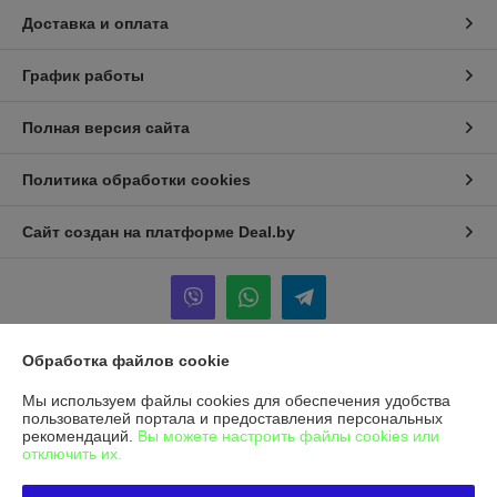
Доставка и оплата
График работы
Полная версия сайта
Политика обработки cookies
Сайт создан на платформе Deal.by
Обработка файлов cookie
Информация для покупателя
Мы используем файлы cookies для обеспечения удобства
Юридическое лицо:
Общество с ограниченной ответственностью
пользователей портала и предоставления персональных
"Альфасептика"
рекомендаций.
Вы можете настроить файлы cookies или
220070, г. Минск, ул. Радиальная, д. 11 Б, офис 12/2
отключить их.
Регистрационный номер ЕГР: 193455025