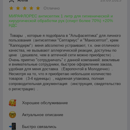
Алла
28.09.2023
Отлично
МИРАФЛОРЕС антисептик 1 литр для гигиенической и
хирургической обработки рук (спирт более 70%) +20%
НДС
Товары  , которые я подобрала в "Альфасептика" для личного 
пользования（антисептики "Септариус" и "Маносептол", крем 
"Капподерм"）меня абсолютно устраивают, т.к. они отличного 
качества, не вызывают аллергической реакции, доступны по 
цене （дешевле, чем в аптечной сети можно приобрести）. 
Очень приятно "сотрудничать" с данной компанией: вежливые 
и внимательные сотрудники, быстрое оформление заказа, 
удобная для меня доставка （Европочтой в Молодечно）. 
Несмотря на то, что я приобретаю небольшое количество 
товаров （3-4 единицы）, надежная упаковка, полная 
сопроводительная документация （инструкция, свидетельство 
о регистрации）.
Хорошее обслуживание
Актуальное описание
Быстро связались