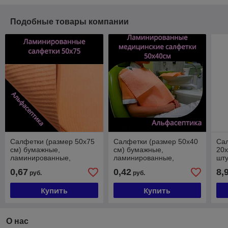
Подобные товары компании
Салфетки (размер 50х75
Салфетки (размер 50х40
Сал
см) бумажные,
см) бумажные,
20х
ламинированные,
ламинированные,
шт
медицинские,
медицинские,
пло
0,67
0,42
8,
руб.
руб.
одноразовые +20% НДС
одноразовые +20% НДС
НД
Купить
Купить
О нас