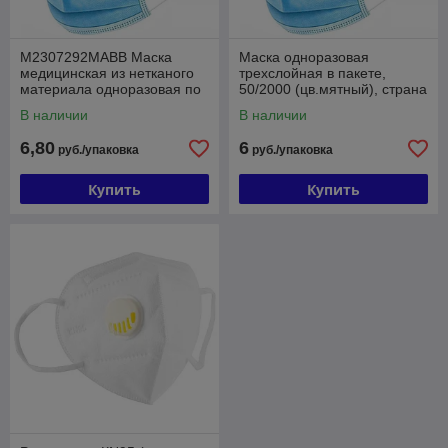
M2307292MABB Маска
Маска одноразовая
медицинская из нетканого
трехслойная в пакете,
материала одноразовая по
50/2000 (цв.мятный), страна
ТУ 9398-001-64260744-
происх. РОССИЯ
В наличии
В наличии
2010, 50/1000 (цв. г
6,80
6
руб./упаковка
руб./упаковка
Купить
Купить