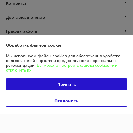
Контакты
Доставка и оплата
График работы
Полная версия сайта
Обработка файлов cookie
Мы используем файлы cookies для обеспечения удобства
Политика обработки cookies
пользователей портала и предоставления персональных
рекомендаций.
Вы можете настроить файлы cookies или
отключить их.
Сайт создан на платформе Deal.by
Принять
Отклонить
Информация для покупателя
Юридическое лицо:
Общество с ограниченной ответственностью
"Альфасептика"
220070, г. Минск, ул. Радиальная, д. 11 Б, офис 12/2