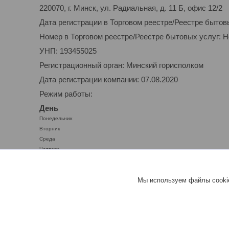
220070, г. Минск, ул. Радиальная, д. 11 Б, офис 12/2
Дата регистрации в Торговом реестре/Реестре бытов
Номер в Торговом реестре/Реестре бытовых услуг: 
УНП: 193455025
Регистрационный орган: Минский горисполком
Дата регистрации компании: 07.08.2020
Режим работы:
День
Понедельник
Вторник
Среда
Четверг
Пятница
Суббота
Мы используем файлы cookie
Воскресенье