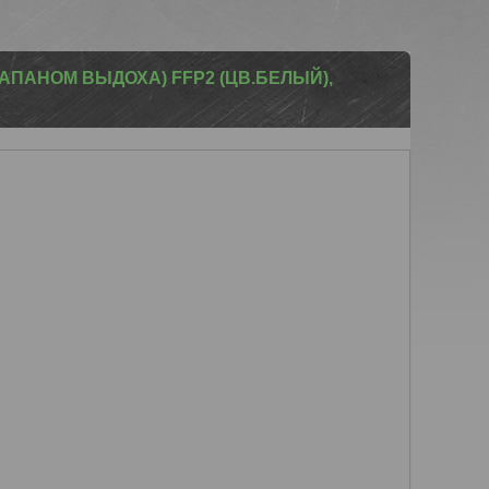
ЛАПАНОМ ВЫДОХА) FFP2 (ЦВ.БЕЛЫЙ),