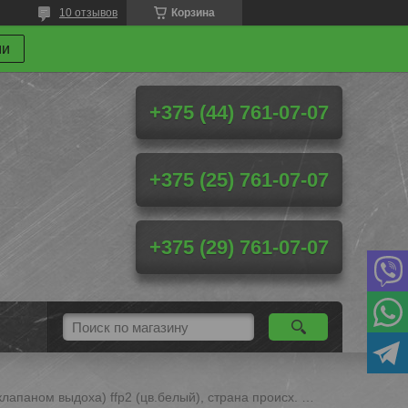
10 отзывов
Корзина
ми
+375 (44) 761-07-07
+375 (25) 761-07-07
+375 (29) 761-07-07
Респиратор кn95 (с клапаном выдоха) ffp2 (цв.белый), страна происх. китай