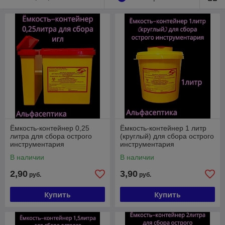
инструментария выпускаются объёмом:
0,25 л,
0,5 л, 1 л, 1,5 л, 2 л, 3 л, 6 л, 10 л, 20 л.
Ёмкость-контейнер 0,25
Ёмкость-контейнер 1 литр
литра для сбора острого
(круглый) для сбора острого
инструментария
инструментария
(одноразовый) +20% НДС
(одноразовый) +20% НДС
В наличии
В наличии
2,90
3,90
руб.
руб.
Купить
Купить