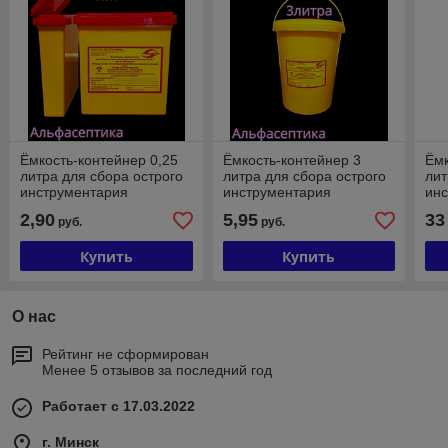
Ёмкость-контейнер 0,25
Ёмкость-контейнер 3
Ёмк
литра для сбора острого
литра для сбора острого
лит
инструментария
инструментария
ин
(одноразовый) +20% НДС
(одноразовый) +20% НДС
(о
2,90
5,95
33
руб.
руб.
Купить
Купить
О нас
Рейтинг не сформирован
Менее 5 отзывов за последний год
Работает с 17.03.2022
г. Минск