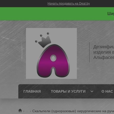
Начать продавать на Deal.by
Шир
Дезинфиц
изделия 
Альфасе
ГЛАВНАЯ
ТОВАРЫ И УСЛУГИ
О НАС
...
Скальпели (одноразовые) хирургические на руч