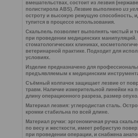
вмешательствах, состоит из лезвия (нержаве
полистирола ABS). Лезвие выполнено
из уг
остроту и высокую режущую способность, и
тупится в процессе использования.
Скальпель позволяет выполнять чистый и то
при проведении медицинских манипуляций. 
стоматологических клиниках, косметологиче
ветеринарной практике. Подходит для испо
условиях.
Изделие предназначено для профессиональн
предъявляемым к медицинским инструмент
Съёмный колпачок защищает лезвие от пов
травм. Наличие измерительной линейки на 
длину операционного разреза, размер опухо
Материал лезвия:
углеродистая сталь. Остро
кромки стабильна по всей длине.
Материал ручки:
эргономичная ручка скальпе
по весу и жесткости, имеет ребристую пове
при проведении операции, и снабжена анат