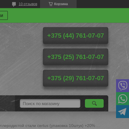
10 отзывов
Корзина
ми
+375 (44) 761-07-07
+375 (25) 761-07-07
+375 (29) 761-07-07
Скальпель хирургический (№18) стерильный (одноразовый) из углеродистой стали certus (упаковка 10штук) +20% ндс