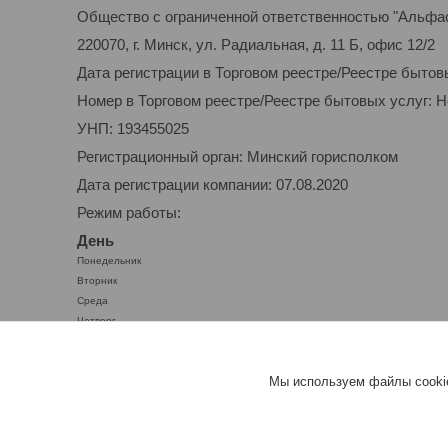
Общество с ограниченной ответственностью "Альфа
220070, г. Минск, ул. Радиальная, д. 11 Б, офис 12/2
Дата регистрации в Торговом реестре/Реестре бытов
Номер в Торговом реестре/Реестре бытовых услуг: 
УНП: 193455025
Регистрационный орган: Минский горисполком
Дата регистрации компании: 07.08.2020
Режим работы:
День
Понедельник
Вторник
Среда
Четверг
Пятница
Суббота
Мы используем файлы cookie
Воскресенье