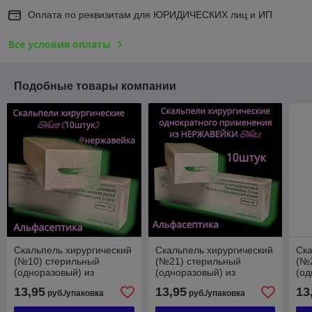
Оплата по реквизитам для ЮРИДИЧЕСКИХ лиц и ИП
Все условия оплаты
Подобные товары компании
Скальпель хирургический
Скальпель хирургический
Ска
(№10) стерильный
(№21) стерильный
(№
(одноразовый) из
(одноразовый) из
(од
НЕРЖАВЕЮЩЕЙ стали
НЕРЖАВЕЮЩЕЙ стали
НЕ
13,95
13,95
13
руб./упаковка
руб./упаковка
CERTUS (упаковка 10
CERTUS (упаковка 10
CER
штук) +20% НДС
штук) +20% НДС
шт