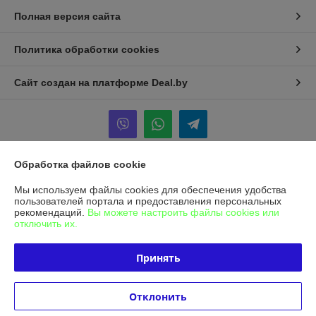
Полная версия сайта
Политика обработки cookies
Сайт создан на платформе Deal.by
Обработка файлов cookie
Информация для покупателя
Мы используем файлы cookies для обеспечения удобства
Юридическое лицо:
Общество с ограниченной ответственностью
пользователей портала и предоставления персональных
"Альфасептика"
рекомендаций.
Вы можете настроить файлы cookies или
220070, г. Минск, ул. Радиальная, д. 11 Б, офис 12/2
отключить их.
Регистрационный номер ЕГР: 193455025
Принять
УНП: 193455025
Регистрационный орган: Минский горисполком
Отклонить
Дата регистрации компании: 07.08.2020