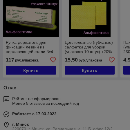
Ручка-держатель для
Целлюлозные (губчатые)
Па
фиксации лезвий из
салфетки для уборки
(уп
нержавеющей стали №4
(упаковка 10 штук) +20%
230
большая (упаковка 10
НДС
мик
117
15,50
4,
руб./упаковка
руб./упаковка
штук), CERTUS +20%
НД
НДС
Купить
Купить
О нас
Рейтинг не сформирован
Менее 5 отзывов за последний год
Работает с 17.03.2022
г. Минск
220070, г. Минск, ул. Радиальная, д. 11 Б, офис 12/2 ,