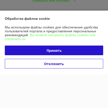
Показать все отзывы
О нас
Обработка файлов cookie
Мы используем файлы cookies для обеспечения удобства
Контакты
пользователей портала и предоставления персональных
рекомендаций.
Вы можете настроить файлы cookies или
отключить их.
Доставка и оплата
Принять
График работы
Полная версия сайта
Отклонить
Политика обработки cookies
Сайт создан на платформе Deal.by