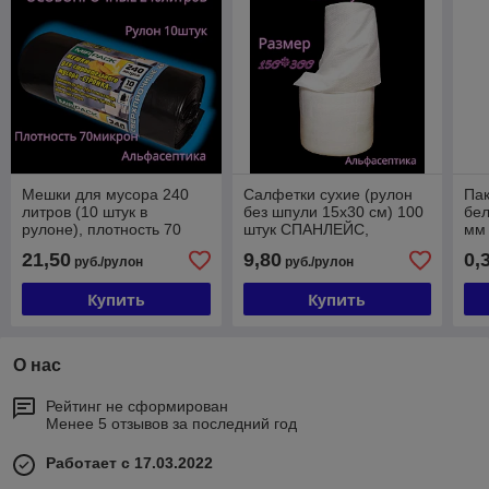
Мешки для мусора 240
Салфетки сухие (рулон
Па
литров (10 штук в
без шпули 15х30 см) 100
бел
рулоне), плотность 70
штук СПАНЛЕЙС,
мм 
микрон, цвет: ЧЁРНЫЙ
плотность 45гр/м2 РФ
мед
21,50
9,80
0,
руб./рулон
руб./рулон
(+20% НДС)
(+20% НДС)
+2
Купить
Купить
О нас
Рейтинг не сформирован
Менее 5 отзывов за последний год
Работает с 17.03.2022