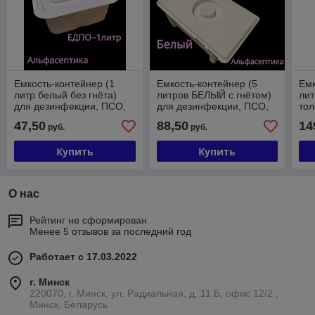
Емкость-контейнер (1
Емкость-контейнер (5
Емк
литр белый без гнёта)
литров БЕЛЫЙ с гнётом)
лит
для дезинфекции, ПСО,
для дезинфекции, ПСО,
тол
химической стерилизации
химической стерилизации
де
47,50
88,50
14
руб.
руб.
изделий +20% НДС
изделий +20% НДС
сте
из
Купить
Купить
О нас
Рейтинг не сформирован
Менее 5 отзывов за последний год
Работает с 17.03.2022
г. Минск
220070, г. Минск, ул. Радиальная, д. 11 Б, офис 12/2 ,
Минск, Беларусь