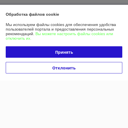
О нас
Обработка файлов cookie
Мы используем файлы cookies для обеспечения удобства
Контакты
пользователей портала и предоставления персональных
рекомендаций.
Вы можете настроить файлы cookies или
отключить их.
Доставка и оплата
Принять
График работы
Полная версия сайта
Отклонить
Политика обработки cookies
Сайт создан на платформе Deal.by