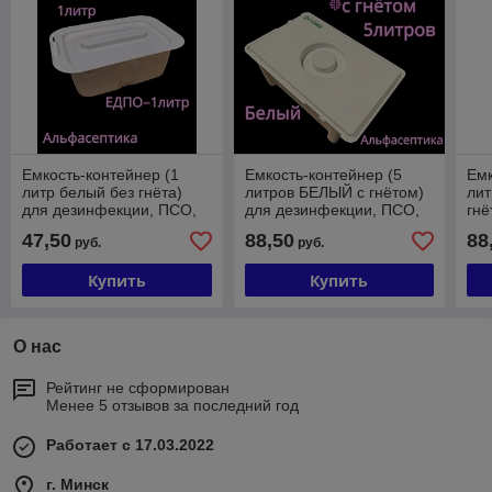
Емкость-контейнер (1
Емкость-контейнер (5
Емк
литр белый без гнёта)
литров БЕЛЫЙ с гнётом)
ли
для дезинфекции, ПСО,
для дезинфекции, ПСО,
гнё
химической стерилизации
химической стерилизации
де
47,50
88,50
88
руб.
руб.
изделий +20% НДС
изделий +20% НДС
сте
из
Купить
Купить
О нас
Рейтинг не сформирован
Менее 5 отзывов за последний год
Работает с 17.03.2022
г. Минск