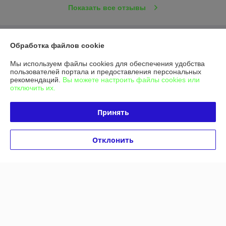
Показать все отзывы
О нас
Обработка файлов cookie
Мы используем файлы cookies для обеспечения удобства
Контакты
пользователей портала и предоставления персональных
рекомендаций.
Вы можете настроить файлы cookies или
отключить их.
Доставка и оплата
Принять
График работы
Полная версия сайта
Отклонить
Политика обработки cookies
Сайт создан на платформе Deal.by