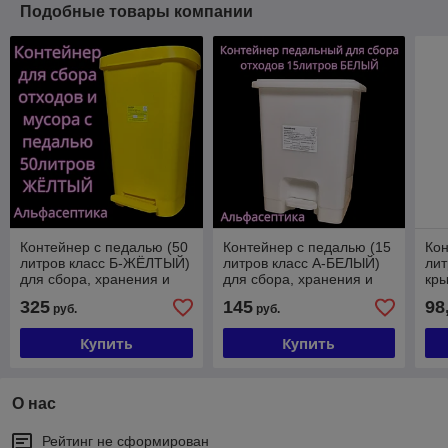
Подобные товары компании
Контейнер с педалью (50
Контейнер с педалью (15
Кон
литров класс Б-ЖЁЛТЫЙ)
литров класс А-БЕЛЫЙ)
лит
для сбора, хранения и
для сбора, хранения и
кры
транспортировки
транспортировки
хра
325
145
98
руб.
руб.
медицин-х отходов
медицин-х отходов
тра
+20%НДС
+20%НДС
+2
Купить
Купить
О нас
Рейтинг не сформирован