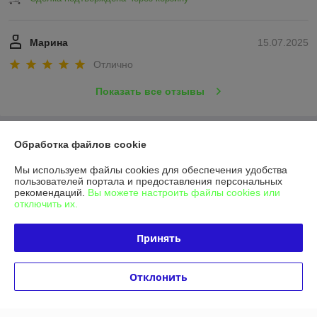
Марина
15.07.2025
Отлично
Показать все отзывы
О нас
Обработка файлов cookie
Мы используем файлы cookies для обеспечения удобства
Контакты
пользователей портала и предоставления персональных
рекомендаций.
Вы можете настроить файлы cookies или
отключить их.
Доставка и оплата
Принять
График работы
Полная версия сайта
Отклонить
Политика обработки cookies