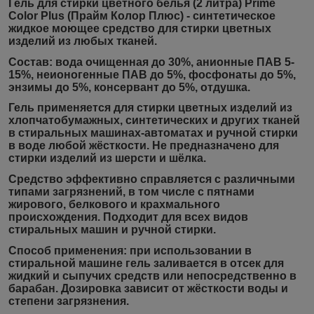
Гель для стирки цветного белья (2 литра) Prime
Color Plus (Прайм Колор Плюс) - синтетическое
жидкое моющее средство для стирки цветных
изделий из любых тканей.
Состав:
вода очищенная до 30%, анионные ПАВ 5-
15%, неионогенные ПАВ до 5%, фосфонаты до 5%,
энзимы до 5%, консервант до 5%, отдушка.
Гель применяется для стирки цветных изделий из
хлопчатобумажных, синтетических и других тканей
в стиральных машинах-автоматах и ручной стирки
в воде любой жёсткости. Не предназначено для
стирки изделий из шерсти и шёлка.
Средство эффективно справляется с различными
типами загрязнений, в том числе с пятнами
жирового, белкового и крахмального
происхождения. Подходит для всех видов
стиральных машин и ручной стирки.
Способ применения:
при использовании в
стиральной машине гель заливается в отсек для
жидкий и сыпучих средств или непосредственно в
барабан. Дозировка зависит от жёсткости воды и
степени загрязнения.