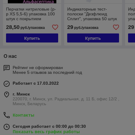
Перчатки нитриловые (р-
Индикаторные тест-
Инд
р ХS 5,5-6) упаковка 100
полоски "Дезфлюид
пол
штук с покрытием
Сплит", упаковка 50 штук
упа
коллоидная овсянка
(+20% НДС)
НД
28,50
29
29
руб./упаковка
руб./упаковка
CERTUS (Малайзия)
+20% НДС
Купить
Купить
О нас
Рейтинг не сформирован
Менее 5 отзывов за последний год
Работает с 17.03.2022
г. Минск
220070, г. Минск, ул. Радиальная, д. 11 Б, офис 12/2 ,
Минск, Беларусь
Контакты
Сегодня работает с 00:00 до 00:30
Показать весь график работы