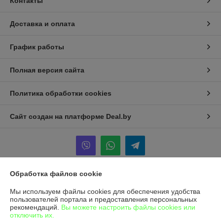
Контакты
Доставка и оплата
График работы
Полная версия сайта
Политика обработки cookies
Сайт создан на платформе Deal.by
Обработка файлов cookie
Информация для покупателя
Мы используем файлы cookies для обеспечения удобства
Юридическое лицо:
Общество с ограниченной ответственностью
пользователей портала и предоставления персональных
"Альфасептика"
рекомендаций.
Вы можете настроить файлы cookies или
220070, г. Минск, ул. Радиальная, д. 11 Б, офис 12/2
отключить их.