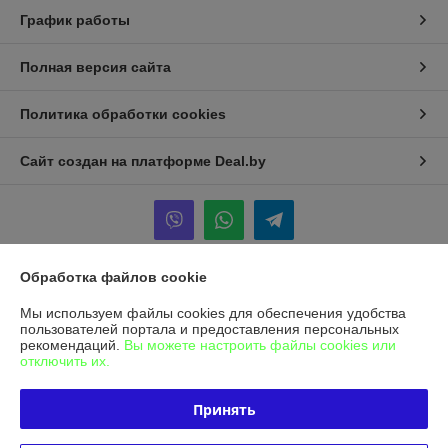
График работы
Полная версия сайта
Политика обработки cookies
Сайт создан на платформе Deal.by
Обработка файлов cookie
Информация для покупателя
Мы используем файлы cookies для обеспечения удобства
Юридическое лицо:
Общество с ограниченной ответственностью
пользователей портала и предоставления персональных
"Альфасептика"
рекомендаций.
Вы можете настроить файлы cookies или
220070, г. Минск, ул. Радиальная, д. 11 Б, офис 12/2
отключить их.
Регистрационный номер ЕГР: 193455025
Принять
УНП: 193455025