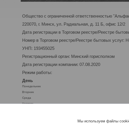
Общество с ограниченной ответственностью "Альфа
220070, г. Минск, ул. Радиальная, д. 11 Б, офис 12/2
Дата регистрации в Торговом реестре/Реестре бытов
Номер в Торговом реестре/Реестре бытовых услуг: 
УНП: 193455025
Регистрационный орган: Минский горисполком
Дата регистрации компании: 07.08.2020
Режим работы:
День
Понедельник
Вторник
Среда
Четверг
Пятница
Суббота
Мы используем файлы cookie
Воскресенье