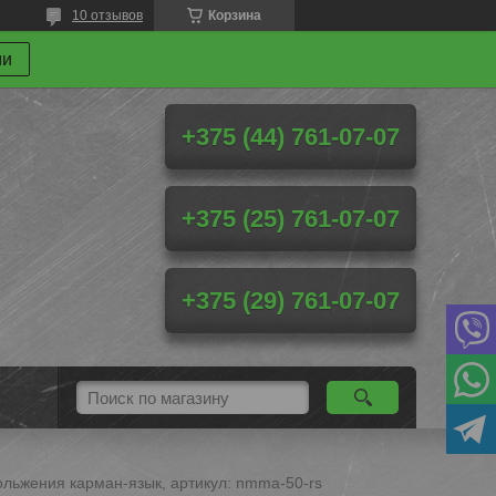
10 отзывов
Корзина
ми
+375 (44) 761-07-07
+375 (25) 761-07-07
+375 (29) 761-07-07
льжения карман-язык, артикул: nmma-50-rs