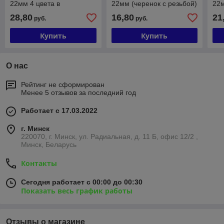
22мм 4 цвета в
22мм (черенок с резьбой)
22м
ассортименте (черенок с
(10 шт/кор), артикул:
рез
28,80
16,80
21
руб.
руб.
резьбой) (48 шт/кор),
М001
арт
артикул: ALV292
Купить
Купить
О нас
Рейтинг не сформирован
Менее 5 отзывов за последний год
Работает с 17.03.2022
г. Минск
220070, г. Минск, ул. Радиальная, д. 11 Б, офис 12/2 ,
Минск, Беларусь
Контакты
Сегодня работает с 00:00 до 00:30
Показать весь график работы
Отзывы о магазине