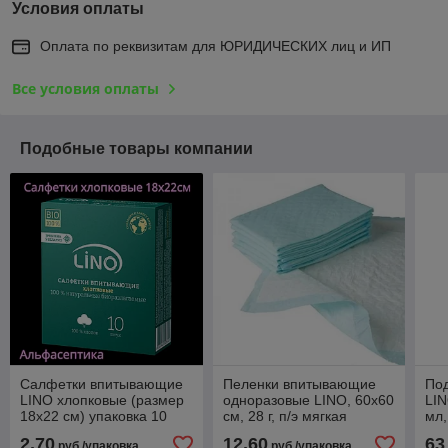
Условия оплаты
Оплата по реквизитам для ЮРИДИЧЕСКИХ лиц и ИП
Все условия оплаты
Подобные товары компании
Салфетки впитывающие
Пеленки впитывающие
Под
LINO хлопковые (размер
одноразовые LINO, 60х60
LIN
18х22 см) упаковка 10
см, 28 г, п/э мягкая
мл,
штук
упаковка, 10 штук
упа
2,70
12,60
63
руб./упаковка
руб./упаковка