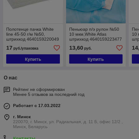
Полотенце пачка White
Пеньюар п/э рулон №50
Пе
line 45-50 г/м №50,
10 мкм,White Atlas
10 
штрихкод 4640159220049
штрихкод 4640159223477
шт
(р-р 35х70; цв.белый),
(р-р 100х140см;
(р-
17
13,60
14
руб./упаковка
руб.
страна происх. РОССИЯ
цв.прозрачный), страна
цв.
происх.
про
Купить
Купить
О нас
Рейтинг не сформирован
Менее 5 отзывов за последний год
Работает с 17.03.2022
г. Минск
220070, г. Минск, ул. Радиальная, д. 11 Б, офис 12/2 ,
Минск, Беларусь
Контакты