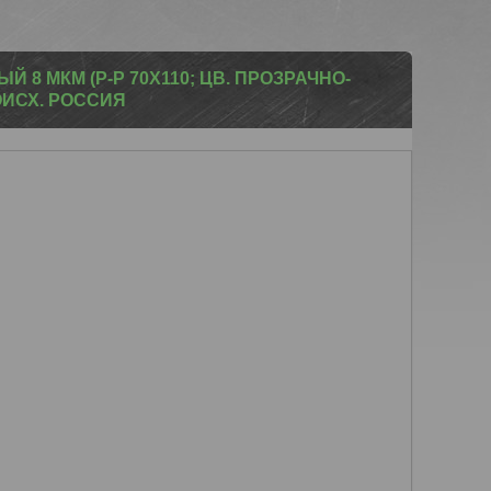
 8 МКМ (Р-Р 70Х110; ЦВ. ПРОЗРАЧНО-
ОИСХ. РОССИЯ