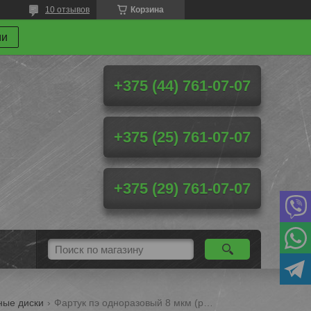
10 отзывов
Корзина
ми
+375 (44) 761-07-07
+375 (25) 761-07-07
+375 (29) 761-07-07
ные диски
Фартук пэ одноразовый 8 мкм (р-р 70х110; цв. прозрачно-матовый), страна происх. россия