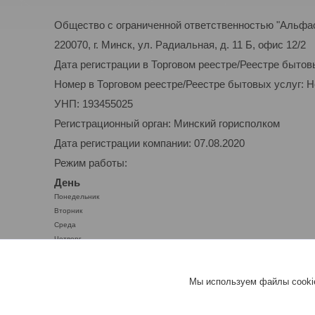
Общество с ограниченной ответственностью "Альфа
220070, г. Минск, ул. Радиальная, д. 11 Б, офис 12/2
Дата регистрации в Торговом реестре/Реестре бытов
Номер в Торговом реестре/Реестре бытовых услуг: 
УНП: 193455025
Регистрационный орган: Минский горисполком
Дата регистрации компании: 07.08.2020
Режим работы:
День
Понедельник
Вторник
Среда
Четверг
Пятница
Суббота
Мы используем файлы cookie
Воскресенье