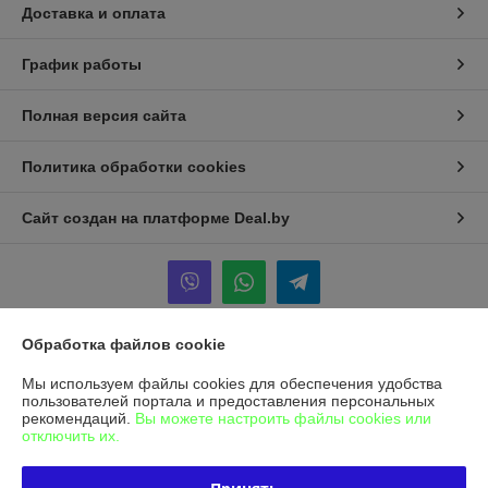
Доставка и оплата
График работы
Полная версия сайта
Политика обработки cookies
Сайт создан на платформе Deal.by
Обработка файлов cookie
Информация для покупателя
Мы используем файлы cookies для обеспечения удобства
Юридическое лицо:
Общество с ограниченной ответственностью
пользователей портала и предоставления персональных
"Альфасептика"
рекомендаций.
Вы можете настроить файлы cookies или
220070, г. Минск, ул. Радиальная, д. 11 Б, офис 12/2
отключить их.
Регистрационный номер ЕГР: 193455025