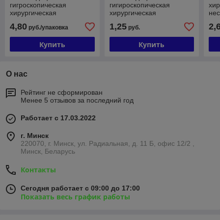
гигроскопическая
гигироскопическая
хир
хирургическая
хирургическая
не
нестерильная
СТЕРИЛЬНАЯ
фас
4,80
1,25
2,
руб./упаковка
руб.
фасованная в виде
фасованная в виде
рул
ШАРИКОВ, упаковка 50
ШАРИКОВ по 5 штук
гр
Купить
Купить
грамм
О нас
Рейтинг не сформирован
Менее 5 отзывов за последний год
Работает с 17.03.2022
г. Минск
220070, г. Минск, ул. Радиальная, д. 11 Б, офис 12/2 ,
Минск, Беларусь
Контакты
Сегодня работает с 09:00 до 17:00
Показать весь график работы