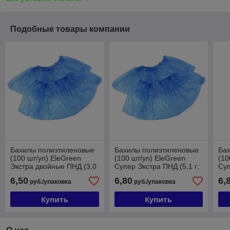
Подобные товары компании
Бахилы полиэтиленовые
Бахилы полиэтиленовые
Ба
(100 шт/уп) EleGreen
(100 шт/уп) EleGreen
(10
Экстра двойные ПНД (3,0
Супер Экстра ПНД (5,1 г;
Суп
г; 8/8 мкм) бело-
8/15 мкм) синий
8/1
6,50
6,80
6,
руб./упаковка
руб./упаковка
оранжевый
Купить
Купить