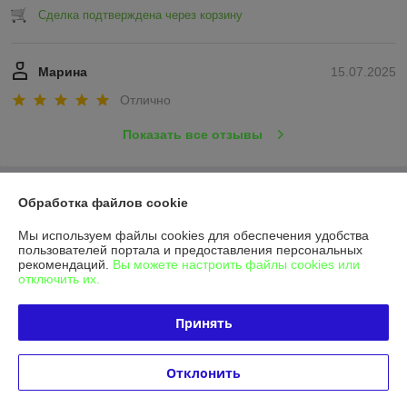
Сделка подтверждена через корзину
Марина
15.07.2025
Отлично
Показать все отзывы
О нас
Обработка файлов cookie
Мы используем файлы cookies для обеспечения удобства
Контакты
пользователей портала и предоставления персональных
рекомендаций.
Вы можете настроить файлы cookies или
отключить их.
Доставка и оплата
Принять
График работы
Полная версия сайта
Отклонить