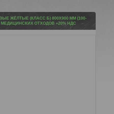
Е ЖЁЛТЫЕ (КЛАСС Б) 800Х900 ММ (100-
А МЕДИЦИНСКИХ ОТХОДОВ +20% НДС