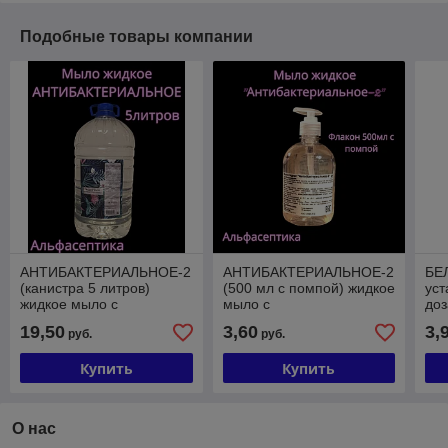
Подобные товары компании
АНТИБАКТЕРИАЛЬНОЕ-2
АНТИБАКТЕРИАЛЬНОЕ-2
БЕ
(канистра 5 литров)
(500 мл с помпой) жидкое
уст
жидкое мыло с
мыло с
доз
антимикробными
антибактериальными
для
19,50
3,60
3,
руб.
руб.
свойствами
свойствами
кож
Купить
Купить
О нас