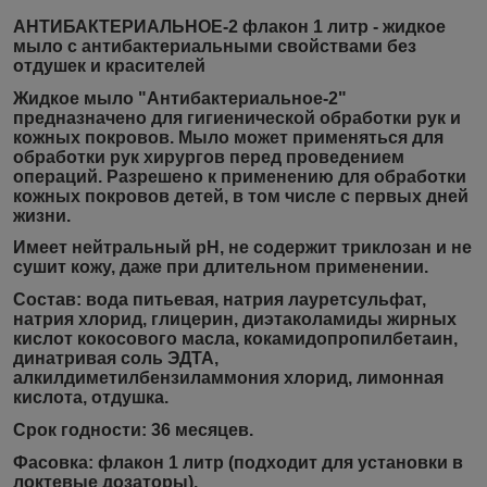
АНТИБАКТЕРИАЛЬНОЕ-2 флакон 1 литр - жидкое
мыло с антибактериальными свойствами без
отдушек и красителей
Жидкое мыло "Антибактериальное-2"
предназначено для гигиенической обработки рук и
кожных покровов. Мыло может применяться для
обработки рук хирургов перед проведением
операций. Разрешено к применению для обработки
кожных покровов детей, в том числе с первых дней
жизни.
Имеет
нейтральный рН
, не содержит триклозан и не
сушит кожу, даже при длительном применении.
Состав:
вода питьевая, натрия лауретсульфат,
натрия хлорид, глицерин, диэтаколамиды жирных
кислот кокосового масла, кокамидопропилбетаин,
динатривая соль ЭДТА,
алкилдиметилбензиламмония хлорид, лимонная
кислота, отдушка.
Срок годности:
36 месяцев.
Фасовка:
флакон 1 литр (подходит для установки в
локтевые дозаторы).