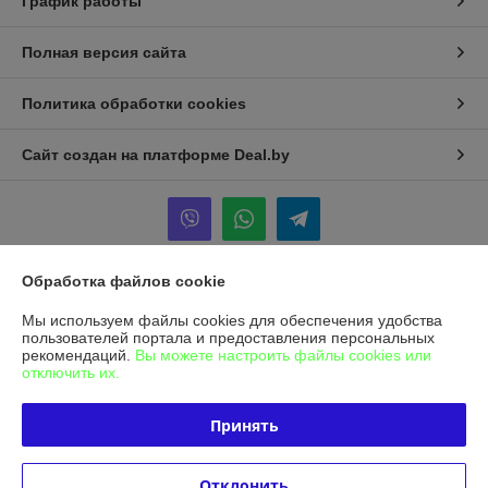
График работы
Полная версия сайта
Политика обработки cookies
Сайт создан на платформе Deal.by
Обработка файлов cookie
Информация для покупателя
Мы используем файлы cookies для обеспечения удобства
Юридическое лицо:
Общество с ограниченной ответственностью
пользователей портала и предоставления персональных
"Альфасептика"
рекомендаций.
Вы можете настроить файлы cookies или
220070, г. Минск, ул. Радиальная, д. 11 Б, офис 12/2
отключить их.
Регистрационный номер ЕГР: 193455025
Принять
УНП: 193455025
Регистрационный орган: Минский горисполком
Отклонить