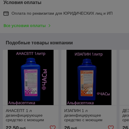
Условия оплаты
Оплата по реквизитам для ЮРИДИЧЕСКИХ лиц и ИП
Все условия оплаты
Подобные товары компании
АНАСЕПТ 1 л
ИЗАПИН 1 л
ДЕ
дезинфицирующее
дезинфицирующее
де
средство с моющим
средство с моющим
ср
эффектом на основе
эффектом на основе
эф
22,50
26
26
руб.
руб.