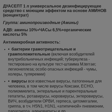
ДУАСЕПТ 1 л универсальное дезинфицирующее
средство с моющим эффектом на основе АМИНОВ
(концентрат)
Группа: аминопроизводные (Амины)
АДВ: амины 10%+ЧАСы 6,5%+органические
кислоты 5%
Антимикробная активность:
бактерии
грамотрицательные и
грамположительные
(включая возбудителей
внутрибольничных инфекций; туберкулеза -
тестировано на культуре тест-штамма М.tеггае;
легионеллеза; особо опасных инфекций - чумы,
холеры, туляремии)
вирусы
все известные вирусы, патогенные для
человека, в том числе вирусы Коксаки, ЕСНО,
полиомиелита, энтеральные и парентеральные
гепатиты, ротавирусы, норовирусы, энтеровирусы,
ВИЧ, возбудители ОРВИ, герпеса, цитомегалии,
гриппа, в т.ч. H5N1, H1N1, «атипичной» пневмонии,
парагриппа, аденовирусы и др.