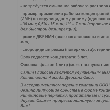
- не требуется смывание рабочего раствора 
- пример применения рабочих концентраций
(ИМН) по вирулицидному режиму
(одинакова
- 30 мин; 0,5% - 15 мин; 1% – 7 мин (корот
для быстрой дезинфекции);
- режим
ДВУ ИМН
(включая эндоскопы и инст
мин;
-
спороцидный
режим (поверхности)/
стерил
Срок годности концентрата:
5 лет.
Фасовка:
флакон 1 литр (может выпускаться в
Санит Гликосан является улучшенным анал
Крышталина-Айсида, Деосила Окси.
В ассортиментном перечне компании ООО 
дезинфицирующие средства в форме конц
нитриловые перчатки, пропитанные и сухи
другое. Окажем профессиональную консуль
Вам!