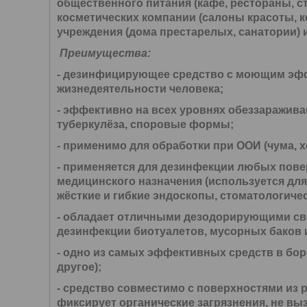
общественного питания (кафе, рестораны, с
косметических компании (салоны красоты, 
учреждения (дома престарелых, санатории) 
Преимущества:
- дезинфицирующее средство с моющим эфф
жизнедеятельности человека;
- эффективно на всех уровнях обеззаражива
туберкулёза,
споровые формы;
- применимо для обработки при ООИ (чума, 
-
применяется для дезинфекции любых повер
медицинского назначения (используется дл
жёсткие и гибкие эндоскопы, стоматологичес
- обладает отличными
дезодорирующими
св
дезинфекции биотуалетов, мусорных баков и
- одно из самых эффективных средств в бо
другое);
- средство совместимо с поверхностями из 
фиксирует органические загрязнения, не вы