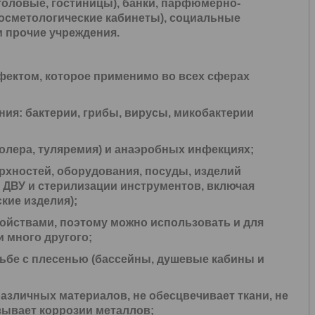
толовые, гостиницы), банки, парфюмерно-
косметологические кабинеты), социальные
и прочие учреждения.
ектом, которое применимо во всех сферах
ния: бактерии, грибы, вирусы, микобактерии
холера, туляремия) и анаэробных инфекциях;
хностей, оборудования, посуды, изделий
я
ДВУ
и
стерилизации
инструментов, включая
кие изделия);
ойствами, поэтому можно использовать и для
 много другого;
рьбе с плесенью (бассейны, душевые кабины и
различных материалов, не обесцвечивает ткани, не
зывает коррозии металлов;