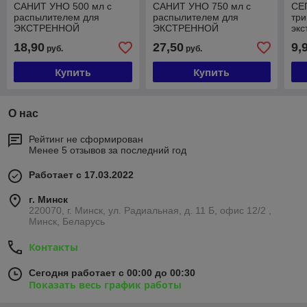
САНИТ УНО 500 мл с
САНИТ УНО 750 мл с
СЕ
распылителем для
распылителем для
три
ЭКСТРЕННОЙ
ЭКСТРЕННОЙ
экс
ДЕЗИНФЕКЦИИ и
ДЕЗИНФЕКЦИИ и
и а
18,90
27,50
9,
руб.
руб.
обработки рук (спирта
обработки рук (спирта
38
более 60%)
более 60%)
Купить
Купить
О нас
Рейтинг не сформирован
Менее 5 отзывов за последний год
Работает с 17.03.2022
г. Минск
220070, г. Минск, ул. Радиальная, д. 11 Б, офис 12/2 ,
Минск, Беларусь
Контакты
Сегодня работает с 00:00 до 00:30
Показать весь график работы