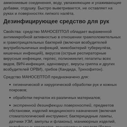
аммониевые соединения, воду, увлажняющие и ухаживающие
добавки, отдушку. Быстро выветривается, не оставляет на
руках и поверхностях липкого налёта.
Дезинфицирующее средство для рук
Свойства: средство МАНОСЕПТОЛ обладает выраженной
антимикробной активностью в отношении грамположительных
и грамотрицательных бактерий (включая возбудителей
внутрибольничных инфекций, микобактерий туберкулёза,
кишечных инфекций), вирусов (острые респираторные
вирусные инфекции, герпес, полиомиелит, гепатиты всех
видов, ВИЧ-инфекция, аденовирус, вирусы гриппа и других
возбудителей ОРВИ), грибов (Кандида, Трихофитон).
Средство МАНОСЕПТОЛ предназначено для:
гигиенической и хирургической обработки рук и кожных
покровов;
обработки перчаток из различных материалов;
экстренной дезинфекции поверхностей
, предметов
обстановки, изделий медицинского назначения (включая
стоматологический инструмент, бактерицидные лампы,
датчики УЗИ, ампулы и флаконы), маникюрных изделий,
телефонных аппаратов, транспортных средств (более