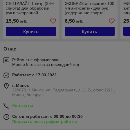
СЕПТАЛАЙТ 1 литр (38%
ЭКОБРИЗ-антисептик 100
МИ
спирта) для обработки
мл антисептик для рук
ант
рук и экстренной
(содержание спирта
гиг
дезинфекции
более 60%) (+20% НДС)
хир
15,50
6,50
25
руб.
руб.
поверхностей + 20% НДС
рук
+2
Купить
Купить
О нас
Рейтинг не сформирован
Менее 5 отзывов за последний год
Работает с 17.03.2022
г. Минск
220070, г. Минск, ул. Радиальная, д. 11 Б, офис 12/2 ,
Минск, Беларусь
Контакты
Сегодня работает с 00:00 до 00:30
Показать весь график работы