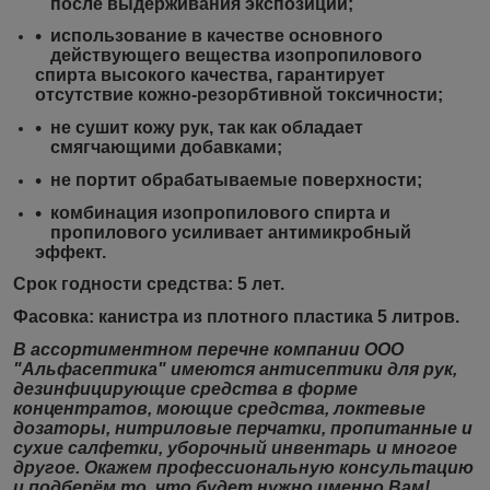
после выдерживания экспозиции;
использование в качестве основного
действующего вещества изопропилового
спирта высокого качества, гарантирует
отсутствие кожно-резорбтивной токсичности;
не сушит кожу рук, так как обладает
смягчающими добавками;
не портит обрабатываемые поверхности;
комбинация изопропилового спирта и
пропилового усиливает антимикробный
эффект.
Срок годности средства:
5 лет.
Фасовка:
канистра из плотного пластика 5 литров.
В ассортиментном перечне компании ООО
"Альфасептика" имеются антисептики для рук,
дезинфицирующие средства в форме
концентратов, моющие средства, локтевые
дозаторы, нитриловые перчатки, пропитанные и
сухие салфетки, уборочный инвентарь и многое
другое. Окажем профессиональную консультацию
и подберём то, что будет нужно именно Вам!