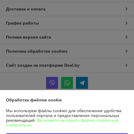
Доставка и оплата
График работы
Полная версия сайта
Политика обработки cookies
Сайт создан на платформе Deal.by
Обработка файлов cookie
Информация для покупателя
Мы используем файлы cookies для обеспечения удобства
Юридическое лицо:
Общество с ограниченной ответственностью
пользователей портала и предоставления персональных
"Альфасептика"
рекомендаций.
Вы можете настроить файлы cookies или
220070, г. Минск, ул. Радиальная, д. 11 Б, офис 12/2
отключить их.
Регистрационный номер ЕГР: 193455025