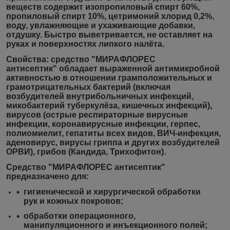
веществ содержит
изопропиловый спирт 60%,
пропиловый спирт 10%, цетримоний хлорид 0,2%,
воду, увлажняющие и ухаживающие добавки,
отдушку. Быстро выветривается, не оставляет на
руках и поверхностях липкого налёта.
Свойства:
средство
"МИРАФЛОРЕС
антисептик"
обладает выраженной антимикробной
активностью в отношении грамположительных и
грамотрицательных бактерий (включая
возбудителей внутрибольничных инфекций,
микобактерий туберкулёза, кишечных инфекций),
вирусов (острые респираторные вирусные
инфекции, коронавирусные инфекции, герпес,
полиомиелит, гепатиты всех видов, ВИЧ-инфекция,
аденовирус, вирусы гриппа и других возбудителей
ОРВИ), грибов (Кандида, Трихофитон).
Средство "МИРАФЛОРЕС антисептик"
предназначено для:
гигиенической и
хирургической
обработки
рук и кожных покровов;
обработки операционного,
манипуляционного и инъекционного полей;