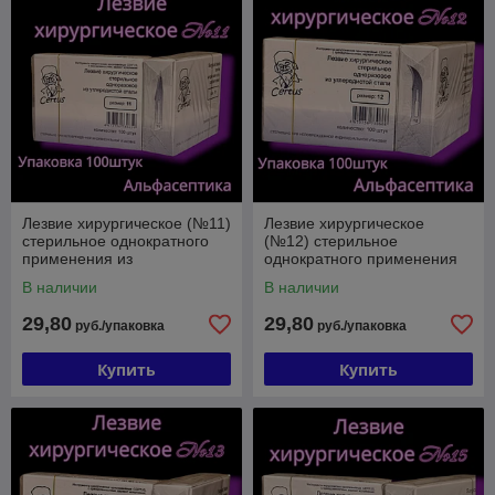
Лезвие хирургическое (№11)
Лезвие хирургическое
стерильное однократного
(№12) стерильное
применения из
однократного применения
углеродистой стали (упак.
из углеродистой стали
В наличии
В наличии
100 штук) +20% НДС
(упак. 100 штук) +20% НДС
29,80
29,80
руб./упаковка
руб./упаковка
Купить
Купить