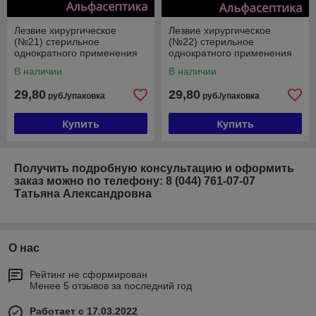
Лезвие хирургическое
Лезвие хирургическое
(№21) стерильное
(№22) стерильное
однократного применения
однократного применения
из углеродистой стали
из углеродистой стали
В наличии
В наличии
(упак. 100 штук) +20% НДС
(упак. 100 штук) +20% НДС
29,80
29,80
руб./упаковка
руб./упаковка
Купить
Купить
Получить подробную консультацию и оформить
заказ можно по телефону: 8 (044) 761-07-07
Татьяна Александровна
О нас
Рейтинг не сформирован
Менее 5 отзывов за последний год
Работает с 17.03.2022