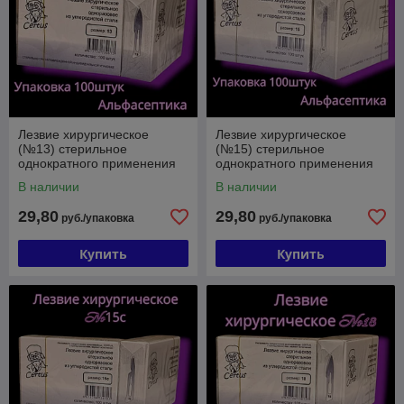
Лезвие хирургическое
Лезвие хирургическое
(№13) стерильное
(№15) стерильное
однократного применения
однократного применения
из углеродистой стали
из углеродистой стали
В наличии
В наличии
(упак. 100 штук) +20% НДС
(упак. 100 штук) +20% НДС
29,80
29,80
руб./упаковка
руб./упаковка
Купить
Купить