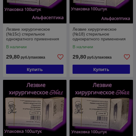
Лезвие хирургическое
Лезвие хирургическое
(№15с) стерильное
(№18) стерильное
однократного применения
однократного применения
из углеродистой стали
из углеродистой стали
В наличии
В наличии
(упак. 100 штук) +20% НДС
(упак. 100 штук) +20% НДС
29,80
29,80
руб./упаковка
руб./упаковка
Купить
Купить