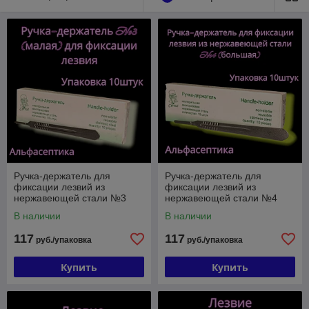
Ручка-держатель для
Ручка-держатель для
фиксации лезвий из
фиксации лезвий из
нержавеющей стали №3
нержавеющей стали №4
малая (упаковка 10 штук),
большая (упаковка 10 штук),
В наличии
В наличии
CERTUS +20% НДС
CERTUS +20% НДС
117
117
руб./упаковка
руб./упаковка
Купить
Купить