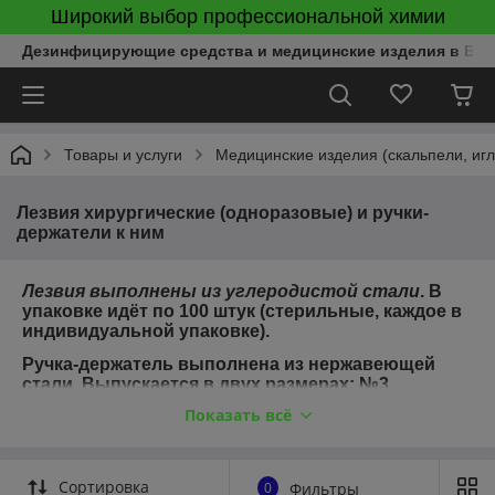
Широкий выбор профессиональной химии
Дезинфицирующие средства и медицинские изделия в Бел
Товары и услуги
Медицинские изделия (скальпели, игл
Лезвия хирургические (одноразовые) и ручки-
держатели к ним
Лезвия выполнены из углеродистой стали
. В
упаковке идёт по 100 штук (стерильные, каждое в
индивидуальной упаковке).
Ручка-держатель выполнена из нержавеющей
стали. Выпускается в двух размерах:
№3
предназначена для лезвий от №10-16 размера),
Показать всё
№4 для лезвий от 18-го размера. В упаковке идёт
10 штук.
Сортировка
0
Фильтры