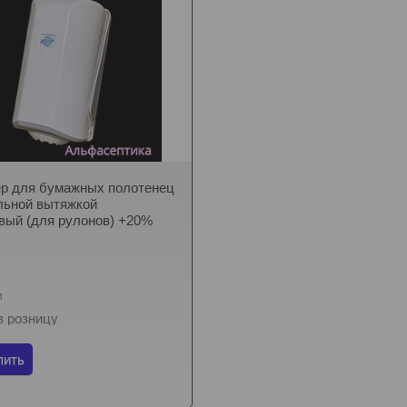
р для бумажных полотенец
льной вытяжкой
вый (для рулонов) +20%
и
в розницу
пить