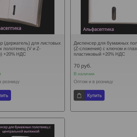
р (держатель) для листовых
Диспенсер для бумажных по
 полотенец (V и Z-
(Z-сложения) с ключом и гла
я) +20% НДС
пластиковый +20% НДС
70
руб.
и
В наличии
в розницу
Оптом и в розницу
пить
Купить