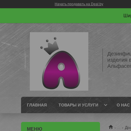
Начать продавать на Deal.by
Шир
Дезинфиц
изделия 
Альфасе
ГЛАВНАЯ
ТОВАРЫ И УСЛУГИ
О НАС
...
До