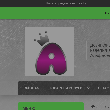
Начать продавать на Deal.by
Шир
Дезинфиц
изделия 
Альфасе
ГЛАВНАЯ
ТОВАРЫ И УСЛУГИ
О НАС
...
Са