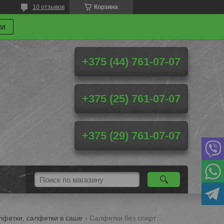
10 отзывов
Корзина
ми
+375 (44) 761-07-07
+375 (25) 761-07-07
+375 (29) 761-07-07
лфетки, салфетки в саше
Салфетки без спирта (пропитанные) для дезинфекции в тубах и флоу-паках