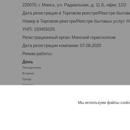
220070, г. Минск, ул. Радиальная, д. 11 Б, офис 12/2
Дата регистрации в Торговом реестре/Реестре бытов
Номер в Торговом реестре/Реестре бытовых услуг: 
УНП: 193455025
Регистрационный орган: Минский горисполком
Дата регистрации компании: 07.08.2020
Режим работы:
День
Понедельник
Вторник
Среда
Четверг
Пятница
Суббота
Мы используем файлы cookie
Воскресенье