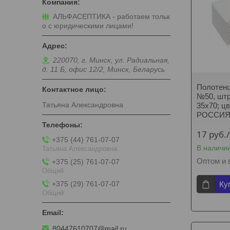
АЛЬФАСЕПТИКА - работаем тольк
о с юридическими лицами!
220070, г. Минск, ул. Радиальная,
д. 11 Б, офис 12/2, Минск, Беларусь
Полотенце
№50, штр
Татьяна Александровна
35х70; ц
РОССИ
17
руб.
+375 (44) 761-07-07
В наличи
Татьяна Александровна
Оптом и 
+375 (25) 761-07-07
Общий
+375 (29) 761-07-07
Ку
Общий
80447610707@mail.ru