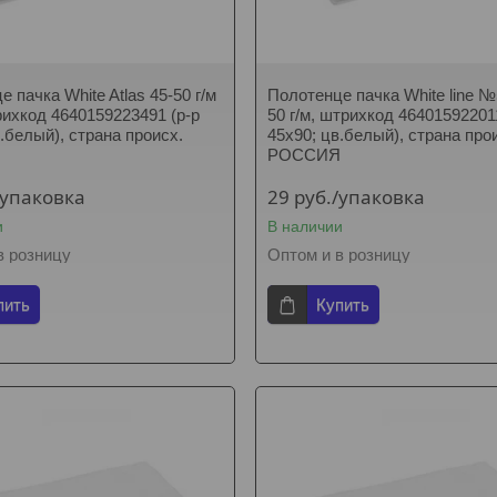
 пачка White Atlas 45-50 г/м
Полотенце пачка White line №
ихкод 4640159223491 (р-р
50 г/м, штрихкод 46401592201
в.белый), страна происх.
45х90; цв.белый), страна про
Я
РОССИЯ
/упаковка
29
руб.
/упаковка
и
В наличии
в розницу
Оптом и в розницу
пить
Купить