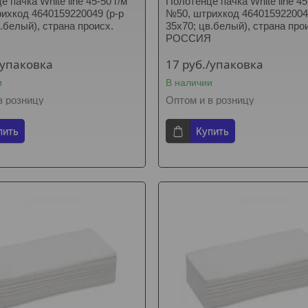
 пачка White line 45-50 г/м
Полотенце пачка White line 45
ихкод 4640159220049 (р-р
№50, штрихкод 464015922004
в.белый), страна происх.
35х70; цв.белый), страна про
Я
РОССИЯ
/упаковка
17
руб.
/упаковка
и
В наличии
в розницу
Оптом и в розницу
пить
Купить