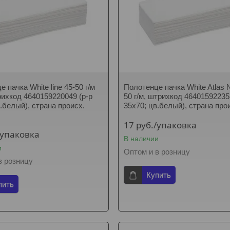
 пачка White line 45-50 г/м
Полотенце пачка White Atlas 
ихкод 4640159220049 (р-р
50 г/м, штрихкод 46401592235
в.белый), страна происх.
35х70; цв.белый), страна про
Я
17
руб.
/упаковка
/упаковка
В наличии
и
Оптом и в розницу
в розницу
Купить
пить