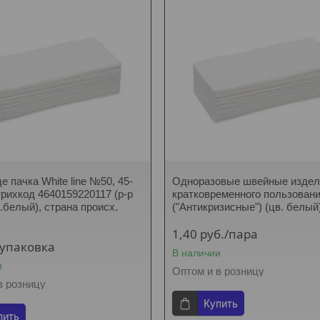
 пачка White line №50, 45-
Одноразовые швейные издел
трихкод 4640159220117 (р-р
кратковременного пользован
в.белый), страна происх.
("Антикризисные") (цв. белый
Я
1,40
руб.
/пара
/упаковка
В наличии
и
Оптом и в розницу
в розницу
Купить
пить