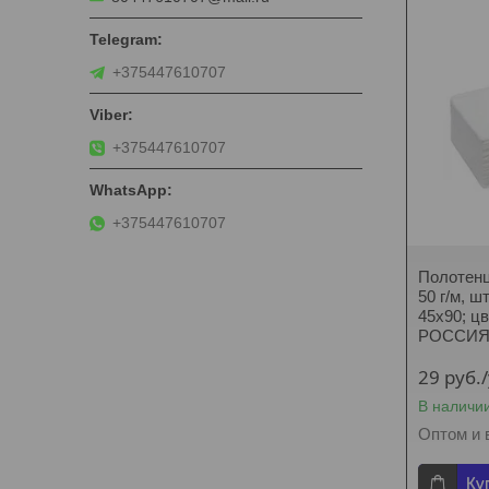
+375447610707
+375447610707
+375447610707
Полотенце
50 г/м, ш
45х90; ц
РОССИ
29
руб.
В наличи
Оптом и 
Ку