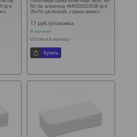
-50 г/м
Полотенце пачка White Atlas №50, 45-
9 (р-р
50 г/м, штрихкод 4640159223538 (р-р
исх.
35х70; цв.белый), страна происх.
17
руб.
/упаковка
В наличии
Оптом и в розницу
Купить