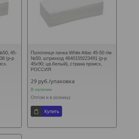
№50, 45-
Полотенце пачка White Atlas 45-50 г/м
38 (р-р
№50, штрихкод 4640159223491 (р-р
исх.
45х90; цв.белый), страна происх.
РОССИЯ
29
руб.
/упаковка
В наличии
Оптом и в розницу
Купить