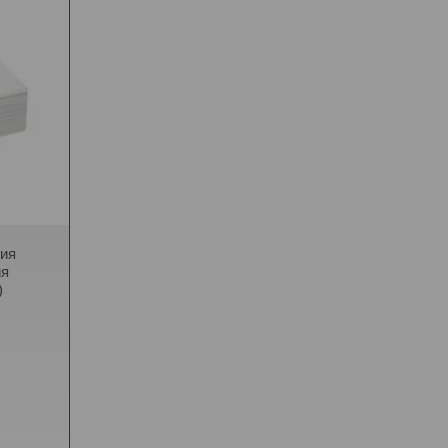
ия
ия
)