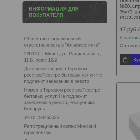
Полотенце
№50, штр
ИНФОРМАЦИЯ ДЛЯ
35х70; ц
ПОКУПАТЕЛЯ
РОССИ
17
руб.
В наличи
Общество с ограниченной
ответственностью "Альфасептика"
Оптом и 
220070, г. Минск, ул. Радиальная, д.
Ку
11 Б, офис 12/2
Дата регистрации в Торговом
реестре/Реестре бытовых услуг: Не
подлежит занесению в реестр
Номер в Торговом реестре/Реестре
бытовых услуг: Не подлежит
занесению в реестр, Республика
Беларусь
УНП: 193455025
Регистрационный орган: Минский
горисполком