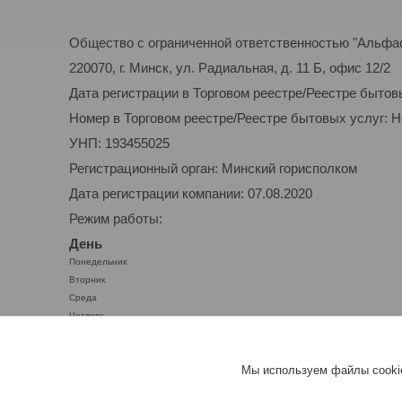
Общество с ограниченной ответственностью "Альфа
220070, г. Минск, ул. Радиальная, д. 11 Б, офис 12/2
Дата регистрации в Торговом реестре/Реестре бытов
Номер в Торговом реестре/Реестре бытовых услуг: 
УНП: 193455025
Регистрационный орган: Минский горисполком
Дата регистрации компании: 07.08.2020
Режим работы:
День
Понедельник
Вторник
Среда
Четверг
Пятница
Суббота
Мы используем файлы cookie
Воскресенье