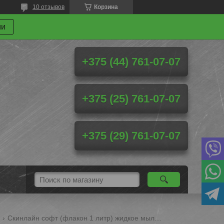
10 отзывов
Корзина
ми
+375 (44) 761-07-07
+375 (25) 761-07-07
+375 (29) 761-07-07
а
Скинлайн софт (флакон 1 литр) жидкое мыло для гигиенической обработки рук и кожных покровов